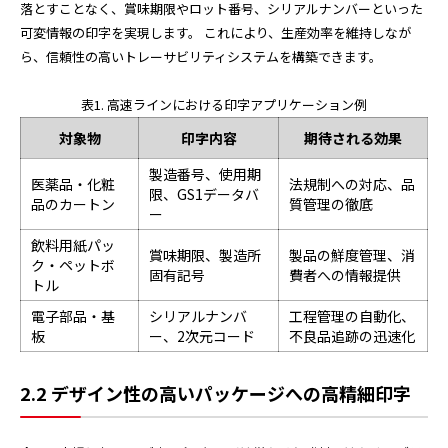
落とすことなく、賞味期限やロット番号、シリアルナンバーといった
可変情報の印字を実現します。 これにより、生産効率を維持しなが
ら、信頼性の高いトレーサビリティシステムを構築できます。
表1. 高速ラインにおける印字アプリケーション例
対象物
印字内容
期待される効果
製造番号、使用期
医薬品・化粧
法規制への対応、品
限、GS1データバ
品のカートン
質管理の徹底
ー
飲料用紙パッ
賞味期限、製造所
製品の鮮度管理、消
ク・ペットボ
固有記号
費者への情報提供
トル
電子部品・基
シリアルナンバ
工程管理の自動化、
板
ー、2次元コード
不良品追跡の迅速化
2.2 デザイン性の高いパッケージへの高精細印字