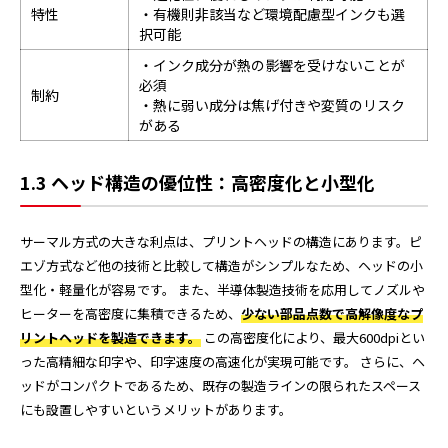
特性
・有機則非該当など環境配慮型インクも選
択可能
・インク成分が熱の影響を受けないことが
必須
制約
・熱に弱い成分は焦げ付きや変質のリスク
がある
1.3 ヘッド構造の優位性：高密度化と小型化
サーマル方式の大きな利点は、プリントヘッドの構造にあります。ピ
エゾ方式など他の技術と比較して構造がシンプルなため、ヘッドの小
型化・軽量化が容易です。 また、半導体製造技術を応用してノズルや
ヒーターを高密度に集積できるため、
少ない部品点数で高解像度なプ
リントヘッドを製造できます。
この高密度化により、最大600dpiとい
った高精細な印字や、印字速度の高速化が実現可能です。 さらに、ヘ
ッドがコンパクトであるため、既存の製造ラインの限られたスペース
にも設置しやすいというメリットがあります。