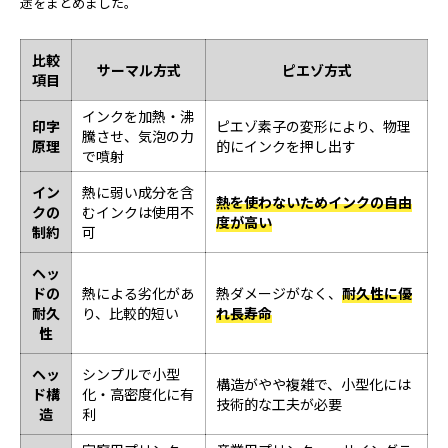
途をまとめました。
比較
サーマル方式
ピエゾ方式
項目
インクを加熱・沸
印字
ピエゾ素子の変形により、物理
騰させ、気泡の力
原理
的にインクを押し出す
で噴射
イン
熱に弱い成分を含
熱を使わないためインクの自由
クの
むインクは使用不
度が高い
制約
可
ヘッ
ドの
熱による劣化があ
熱ダメージがなく、
耐久性に優
耐久
り、比較的短い
れ長寿命
性
ヘッ
シンプルで小型
構造がやや複雑で、小型化には
ド構
化・高密度化に有
技術的な工夫が必要
造
利