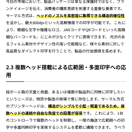
今日の市場において、製品パッケージは単なる保護材ではなく、ブラ
ンドイメージを伝え、消費者の購買意欲を刺激する重要な要素です。
サーマル方式は、
ヘッドのノズルを高密度に集積できる構造的優位性
を活かし、最大600dpiといった高解像度での印字が可能です。 これに
より、微細な文字や複雑なロゴ、JANコードやQRコードといった高精
細なバーコードも、にじみが少なくクリアに表現できます。 光沢のあ
るフィルム素材やデザイン性の高い化粧箱など、様々な素材に対して
高品質なダイレクト印字を行うことで、製品の付加価値を高めます。
2.3 複数ヘッド搭載による広範囲・多面印字への応
用
段ボール箱の天面と側面、あるいは複数の製品列に同時に印字したい
というニーズは、物流や製造の現場で常に存在します。サーマル方式
のプリンターヘッドは、
構造がシンプルで小型・軽量であるため、複
数ヘッドの連結や自由な角度での設置が容易
です。 これにより、1台
のコントローラで複数のヘッドを制御し、一度の搬送で広範囲への印
字や多面同時印字を実現するシステムを柔軟に構築できます。 ラベラ