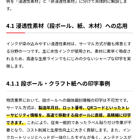
例を「浸透性素材」と「非浸透性素材」に分けて具体的に解説しま
す。
4.1 浸透性素材（段ボール、紙、木材）への応用
インクが染み込みやすい浸透性素材は、サーマル方式が最も得意とす
る分野の一つです。主に水性インクが使用され、素材に素早く吸収さ
れるため、高速な生産ラインでもにじみの少ないシャープな印字を実
現します。
4.1.1 段ボール・クラフト紙への印字事例
物流業界において、段ボールへの個体識別情報の印字は不可欠です。
サーマル方式は、
製造年月日、ロット番号、QRコードといったトレ
ーサビリティ情報を、高速で移動する段ボールに直接、高精細に印字
できます。
これにより、従来一般的であったラベル貼り付け作業が不
要となり、コスト削減と生産性向上に大きく貢献します。また、イン
クカートリッジとヘッドが一体化したモデルが多く、メンテナンスが