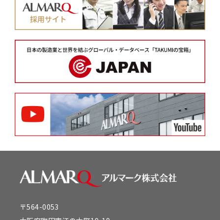
〒564-0053