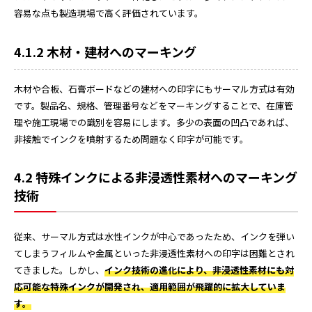
容易な点も製造現場で高く評価されています。
4.1.2 木材・建材へのマーキング
木材や合板、石膏ボードなどの建材への印字にもサーマル方式は有効
です。製品名、規格、管理番号などをマーキングすることで、在庫管
理や施工現場での識別を容易にします。多少の表面の凹凸であれば、
非接触でインクを噴射するため問題なく印字が可能です。
4.2 特殊インクによる非浸透性素材へのマーキング
技術
従来、サーマル方式は水性インクが中心であったため、インクを弾い
てしまうフィルムや金属といった非浸透性素材への印字は困難とされ
てきました。しかし、
インク技術の進化により、非浸透性素材にも対
応可能な特殊インクが開発され、適用範囲が飛躍的に拡大していま
す。