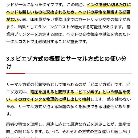
ッドが一体になったタイプです。 この場合、
インクを使い切るたびに
ヘッドも新しいものに交換されるため、ヘッドの寿命を意識する必要
がない
反面、印刷量が多い業務用途ではカートリッジ交換の頻度が高
まり、結果としてランニングコストが増大する可能性があります。 産
業用プリンターを選定する際は、ヘッドの交換頻度や単価を含めたト
ータルコストで比較検討することが重要です。
3.3 ピエゾ方式の概要とサーマル方式との使い分
け
サーマル方式の代替技術として知られるのが「ピエゾ方式」です。ピ
エゾ方式は、
電圧を加えると変形する「ピエゾ素子」という部品を使
い、その力でインクを物理的に押し出して噴射
します。 熱を使わない
ため、サーマル方式が抱える課題の多くを解決できる可能性がありま
す。
両者の特性を理解し、用途に応じて最適な方式を選ぶことが、生産性
向上の鍵となります。以下に、それぞれの方式の主な違いと適した用