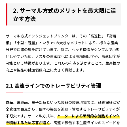
2. サーマル方式のメリットを最大限に活
かす方法
サーマル方式インクジェットプリンターは、その「高速性」「高精
細」「小型・軽量」という3つの大きなメリットにより、様々な産業
分野で活躍の場を広げています。特に、ヘッド構造がシンプルで小型
化しやすいため、ノズルの高密度化による高精細印字や、高速印字が
可能という特徴があります。 これらの利点を活かすことで、生産性の
向上や製品の付加価値向上に大きく貢献します。
2.1 高速ラインでのトレーサビリティ管理
食品、医薬品、電子部品といった製品の製造現場では、品質保証と安
全管理の観点から、個々の製品を追跡・管理するトレーサビリティが
不可欠です。サーマル方式は、
ヒーターによる瞬間的な加熱でインク
を噴射するため応答が速く
、高速で稼働する生産ラインのスピードを