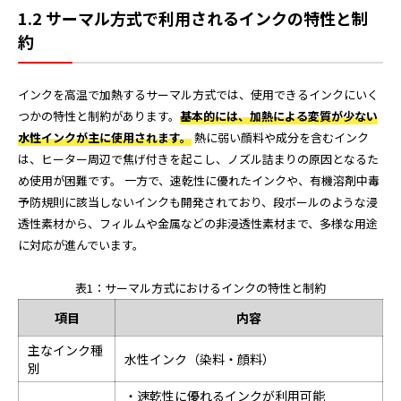
1.2 サーマル方式で利用されるインクの特性と制
約
インクを高温で加熱するサーマル方式では、使用できるインクにいく
つかの特性と制約があります。
基本的には、加熱による変質が少ない
水性インクが主に使用されます。
熱に弱い顔料や成分を含むインク
は、ヒーター周辺で焦げ付きを起こし、ノズル詰まりの原因となるた
め使用が困難です。 一方で、速乾性に優れたインクや、有機溶剤中毒
予防規則に該当しないインクも開発されており、段ボールのような浸
透性素材から、フィルムや金属などの非浸透性素材まで、多様な用途
に対応が進んでいます。
表1：サーマル方式におけるインクの特性と制約
項目
内容
主なインク種
水性インク（染料・顔料）
別
・速乾性に優れるインクが利用可能