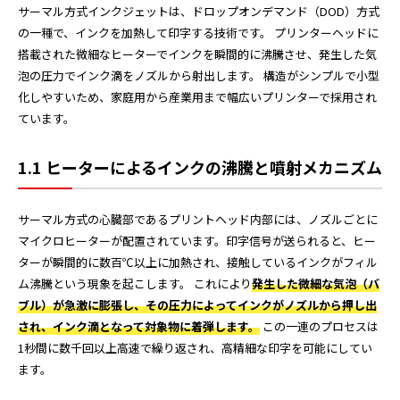
サーマル方式インクジェットは、ドロップオンデマンド（DOD）方式
の一種で、インクを加熱して印字する技術です。 プリンターヘッドに
搭載された微細なヒーターでインクを瞬間的に沸騰させ、発生した気
泡の圧力でインク滴をノズルから射出します。 構造がシンプルで小型
化しやすいため、家庭用から産業用まで幅広いプリンターで採用され
ています。
1.1 ヒーターによるインクの沸騰と噴射メカニズム
サーマル方式の心臓部であるプリントヘッド内部には、ノズルごとに
マイクロヒーターが配置されています。印字信号が送られると、ヒー
ターが瞬間的に数百℃以上に加熱され、接触しているインクがフィル
ム沸騰という現象を起こします。 これにより
発生した微細な気泡（バ
ブル）が急激に膨張し、その圧力によってインクがノズルから押し出
され、インク滴となって対象物に着弾します。
この一連のプロセスは
1秒間に数千回以上高速で繰り返され、高精細な印字を可能にしてい
ます。