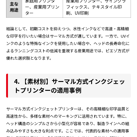
家庭用プリンタ
産業用プリンター、サイングラ
主な
ー、産業用プリン
フィックス、テキスタイル印
用途
ター
刷、UV印刷
結論として、初期コストを抑えつつ、水性インクなどで高速・高精細
な印字を行いたい場合はサーマル方式が適しています。一方で、UVイ
ンクのような特殊なインクを使用したい場合や、ヘッドの長寿命化に
よるランニングコストの低減を重視する産業用途では、ピエゾ方式が
優れた選択肢となります。
4. 【素材別】サーマル方式インクジェッ
トプリンターの適用事例
サーマル方式インクジェットプリンターは、その高精細な印字品質と
高速性から、多様な素材へのマーキングに活用されています。特に、
ヘッド構造のシンプルさから小型化が容易であり、製造ラインへの組
み込みやすさも大きな利点です。ここでは、代表的な素材への適用事