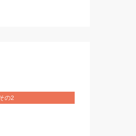
。
その2