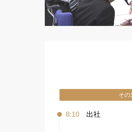
その
8:10
出社