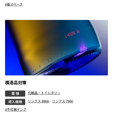
#省スペース
模造品対策
化粧品・トイレタリー
業 種
リンクス 8900
、
リンクス 7900
導入機種
#不可視インク