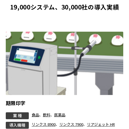
19,000システム、30,000社の導入実績
期限印字
食品
、
飲料
、
医薬品
業 種
リンクス 8900
、
リンクス 7900
、
リアジェット HR
導入機種