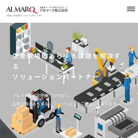
生産性向上の導入事例が多数
あらゆる製品の品質を
生産現場のあらゆる課題を解決す
生産性向上の導入事例が多数
あらゆる製品の品質を
全国30,000社を超える工場を支
印字で支えるアルマーク
る
全国30,000社を超える工場を支
印字で支えるアルマーク
援
ソリューションパートナー
援
食品の賞味期限、電子部品の製造番号用など、
食品の賞味期限、電子部品の製造番号用など、
1967年の創業以来、一貫して産業用印字機器を提供しておりま
1967年の創業以来、一貫して産業用印字機器を提供しておりま
お客様の課題をお伺いし、蓄積した事例をもとに
アルマークは印字機だけでなく、
お客様の課題をお伺いし、蓄積した事例をもとに
す。
す。
お客様に最適なご提案をいたします。
生産工程のあらゆるソリューションをご提供しております。
お客様に最適なご提案をいたします。