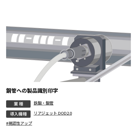
鋼管への製品識別印字
鉄鋼・鋼管
業 種
リアジェット DOD2.0
導入機種
#視認性アップ