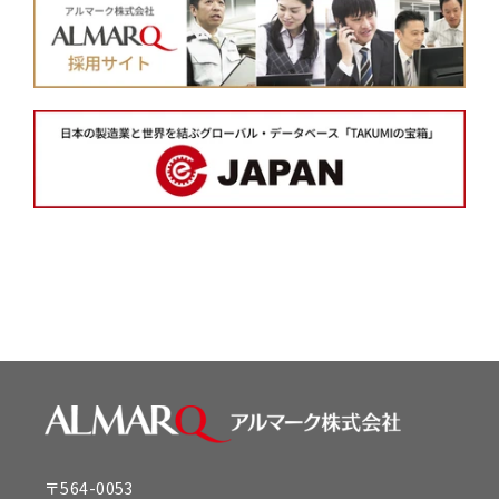
〒564-0053