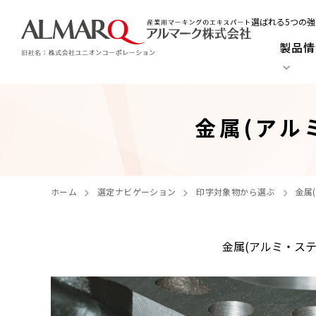
選ばれる5つの強
製品情
金属(アル
ホーム
選定ナビゲーション
印字対象物から選ぶ
金属
金属(アルミ・ス