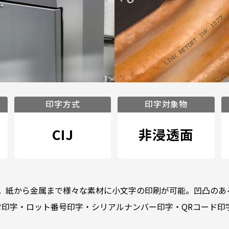
印字方式
印字対象物
CIJ
非浸透面
）。紙から金属まで様々な素材に小文字の印刷が可能。凹凸の
付印字・ロット番号印字・シリアルナンバー印字・QRコード印