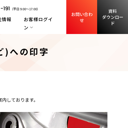
-191
（平日 9:00～17:00）
資料
お問い合わ
ダウンロー
社情報
お客様ログイ
せ
ド
ン
ど)への印字
案内しております。