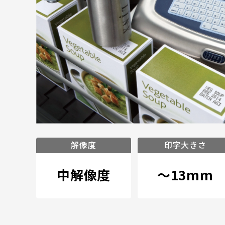
解像度
印字大きさ
中解像度
～13mm