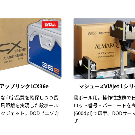
アップリンクLCX36e
マシューズVIAjet Lシ
細な印字品質を確保しつつ長
段ボール用。操作性抜群で
字飛距離を実現した段ボール
ロット番号・バーコードを
クジェット。DODピエゾ方
(600dpi)で印字。DODサ
式