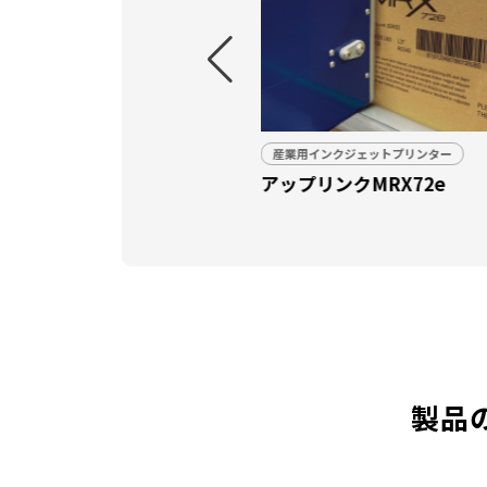
ンクジェットプリンター
産業用インクジェットプリンター
ンクMRX72e
アップリンク MRX72e U
製品