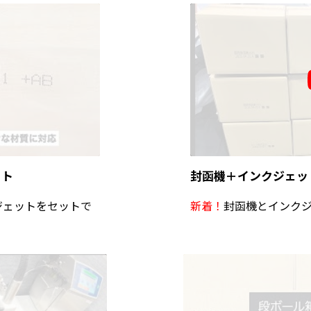
ット
封函機＋インクジェッ
ジェットをセットで
新着！
封函機とインク