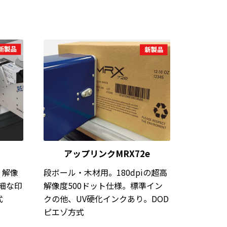
アップリンクMRX72e
。解像
段ボール・木材用。180dpiの超高
精細な印
解像度500ドット仕様。標準イン
式
クの他、UV硬化インクあり。DOD
ピエゾ方式