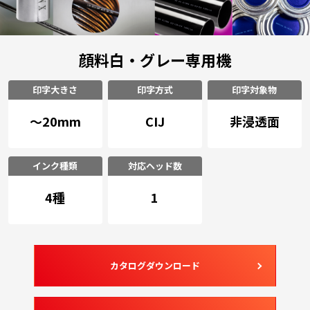
顔料白・グレー専用機
印字大きさ
印字方式
印字対象物
～20mm
CIJ
非浸透面
インク種類
対応ヘッド数
4種
1
カタログダウンロード