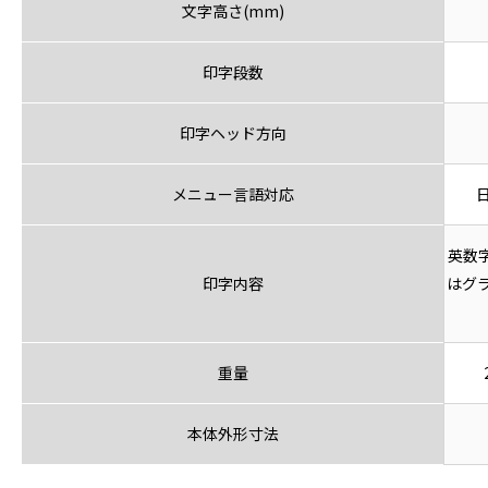
文字高さ(mm)
印字段数
印字ヘッド方向
メニュー言語対応
英数
印字内容
はグ
重量
本体外形寸法