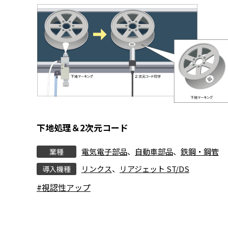
下地処理＆2次元コード
電気電子部品
、
自動車部品
、
鉄鋼・鋼管
業種
リンクス
、
リアジェット ST/DS
導入機種
#視認性アップ