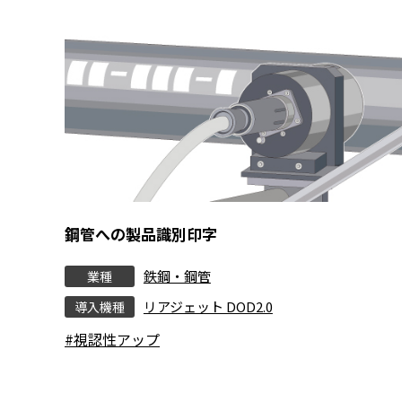
鋼管への製品識別印字
鉄鋼・鋼管
業種
リアジェット DOD2.0
導入機種
#視認性アップ