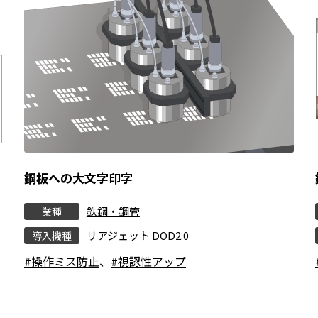
鋼板への大文字印字
鉄鋼・鋼管
業種
リアジェット DOD2.0
導入機種
#操作ミス防止
、
#視認性アップ