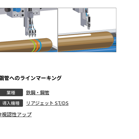
鋼管へのラインマーキング
鉄鋼・鋼管
業種
リアジェット ST/DS
導入機種
#視認性アップ