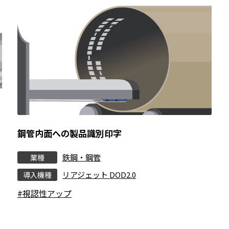
鋼管内面への製品識別印字
鉄鋼・鋼管
業種
リアジェット DOD2.0
導入機種
#視認性アップ