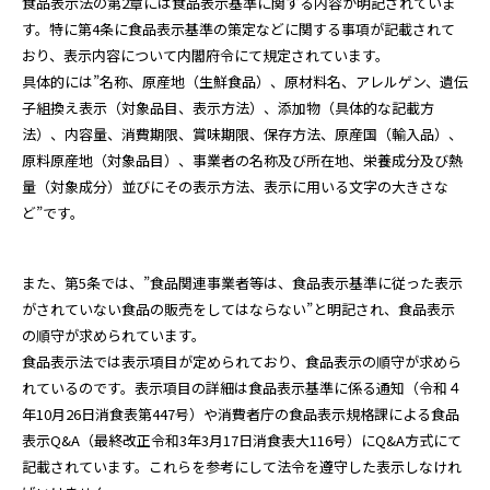
食品表示法の第2章には食品表示基準に関する内容が明記されていま
す。特に第4条に食品表示基準の策定などに関する事項が記載されて
おり、表示内容について内閣府令にて規定されています。
具体的には”名称、原産地（生鮮食品）、原材料名、アレルゲン、遺伝
子組換え表示（対象品目、表示方法）、添加物（具体的な記載方
法）、内容量、消費期限、賞味期限、保存方法、原産国（輸入品）、
原料原産地（対象品目）、事業者の名称及び所在地、栄養成分及び熱
量（対象成分）並びにその表示方法、表示に用いる文字の大きさな
ど”です。
また、第5条では、”食品関連事業者等は、食品表示基準に従った表示
がされていない食品の販売をしてはならない”と明記され、食品表示
の順守が求められています。
食品表示法では表示項目が定められており、食品表示の順守が求めら
れているのです。表示項目の詳細は食品表示基準に係る通知（令和４
年10月26日消食表第447号）や消費者庁の食品表示規格課による食品
表示Q&A（最終改正令和3年3月17日消食表大116号）にQ&A方式にて
記載されています。これらを参考にして法令を遵守した表示しなけれ