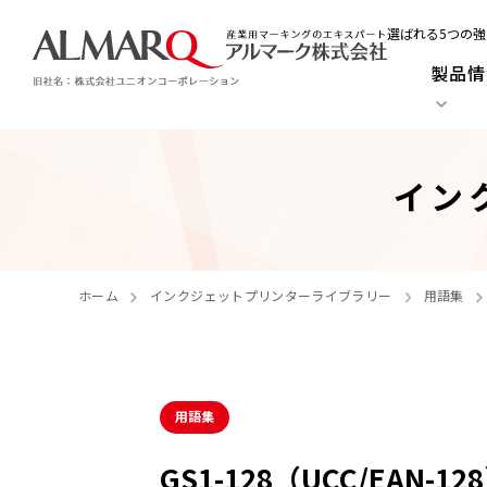
選ばれる5つの強
製品情
イン
ホーム
インクジェットプリンターライブラリー
用語集
用語集
GS1-128（UCC/EAN-12