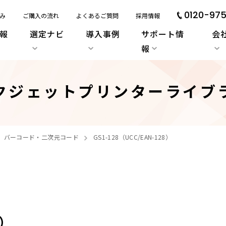
0120-975
み
ご購入の流れ
よくあるご質問
採用情報
報
選定ナビ
導入事例
サポート情
会
報
クジェットプリンターライブ
バーコード・二次元コード
GS1-128（UCC/EAN-128）
8）