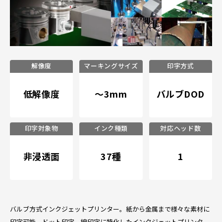
解像度
マーキングサイズ
印字方式
低解像度
～3mm
バルブDOD
印字対象物
インク種類
対応ヘッド数
非浸透面
37種
1
バルブ方式インクジェットプリンター。紙から金属まで様々な素材に
印字可能。ドット印字、線印字に特化したインクジェットプリンタ