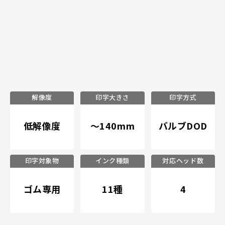
解像度
印字大きさ
印字方式
低解像度
～140mm
バルブDOD
印字対象物
インク種類
対応ヘッド数
ゴム専用
11種
4