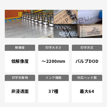
解像度
印字大きさ
印字方式
低解像度
～2200mm
バルブDOD
印字対象物
インク種類
対応ヘッド数
非浸透面
37種
最大64