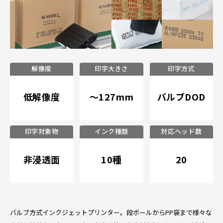
解像度
印字大きさ
印字方式
低解像度
～127mm
バルブDOD
印字対象物
インク種類
対応ヘッド数
非浸透面
10種
20
バルブ方式インクジェットプリンター。段ボールからPP袋まで様々な