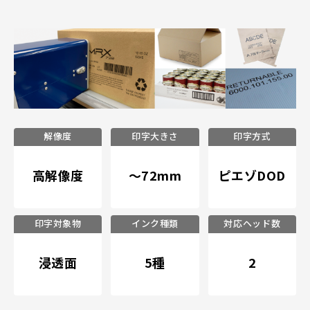
解像度
印字大きさ
印字方式
高解像度
～72mm
ピエゾDOD
印字対象物
インク種類
対応ヘッド数
浸透面
5種
2