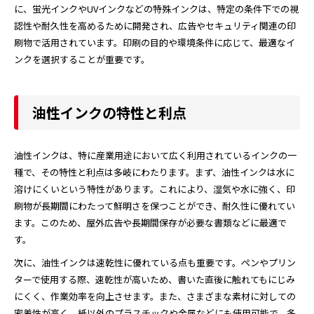
に、蛍光インクやUVインクなどの特殊インクは、特定の条件下での視
認性や耐久性を高めるために開発され、広告やセキュリティ関連の印
刷物で活用されています。印刷の目的や環境条件に応じて、最適なイ
ンクを選択することが重要です。
油性インクの特性と利点
油性インクは、特に産業用途において広く利用されているインクの一
種で、その特性と利点は多岐にわたります。まず、油性インクは水に
溶けにくいという特性があります。これにより、湿気や水に強く、印
刷物が長期間にわたって鮮明さを保つことができ、耐久性に優れてい
ます。このため、屋外広告や長期間保存が必要な書類などに最適で
す。
次に、油性インクは速乾性に優れている点も重要です。ペンやプリン
ターで使用する際、速乾性が高いため、書いた直後に触れてもにじみ
にくく、作業効率を向上させます。また、さまざまな素材に対しての
密着性が高く、紙以外のプラスチックや金属などにも使用可能で、多