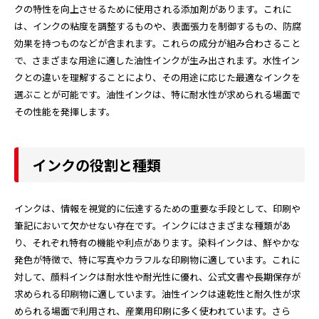
クの特性を向上させるために使用される添加剤があります。これに
は、インクの粘度を調整するものや、表面張力を制御するもの、防腐
効果を持つものなどが含まれます。これらの成分が組み合わさること
で、さまざまな用途に適した油性インクが生み出されます。水性イン
クとの違いを理解することにより、その用途に応じた最適なインクを
選ぶことが可能です。油性インクは、特に耐水性が求められる場面で
その性能を発揮します。
インクの役割と種類
インクは、情報を視覚的に伝達するための重要な手段として、印刷や
筆記において欠かせない存在です。インクにはさまざまな種類があ
り、それぞれ特有の機能や利点があります。染料インクは、鮮やかな
発色が特徴で、特に写真やカラフルな印刷物に適しています。これに
対して、顔料インクは耐水性や耐光性に優れ、公式文書や長期保存が
求められる印刷物に適しています。油性インクは速乾性と耐久性が求
められる場面で利用され、産業用印刷に多く使われています。さら