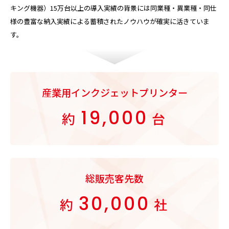
キング機器）15万台以上の導入実績の背景には同業種・異業種・同仕
様の豊富な納入実績による蓄積されたノウハウが確実に活きていま
す。
産業用インクジェットプリンター
19,000
約
台
総販売客先数
30,000
約
社