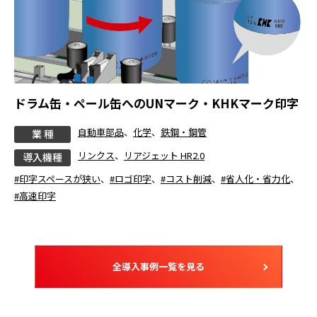
ドラム缶・ペール缶へのUNマーク・KHKマーク印字
自動車部品
、
化学
、
鉄鋼・鋼管
業 種
リンクス
、
リアジェット HR2.0
導入機種
#印字スペースが狭い
、
#ロゴ印字
、
#コスト削減
、
#省人化・省力化
、
#高速印字
全導入事例一覧を見る