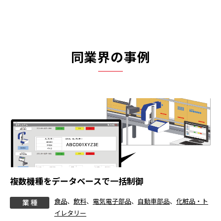
同業界の事例
複数機種をデータベースで一括制御
食品
、
飲料
、
電気電子部品
、
自動車部品
、
化粧品・ト
業 種
イレタリー