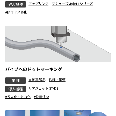
アップリンク
、
マシューズVIAjet Lシリーズ
導入機種
#操作ミス防止
パイプへのドットマーキング
自動車部品
、
鉄鋼・鋼管
業 種
リアジェット ST/DS
導入機種
#省人化・省力化
、
#位置決め