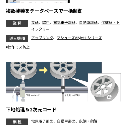
複数機種をデータベースで一括制御
食品
、
飲料
、
電気電子部品
、
自動車部品
、
化粧品・ト
業 種
イレタリー
アップリンク
、
マシューズVIAjet Lシリーズ
導入機種
#操作ミス防止
下地処理＆2次元コード
電気電子部品
、
自動車部品
、
鉄鋼・鋼管
業 種