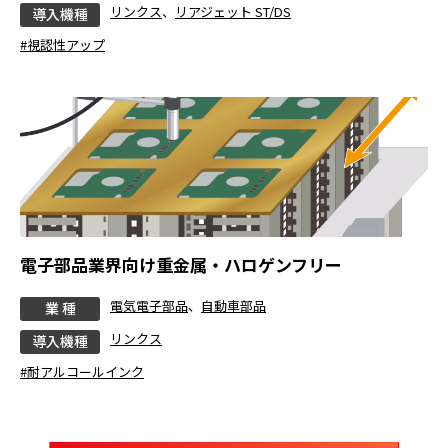
リンクス
、
リアジェット ST/DS
導入機種
#視認性アップ
電子部品業界向け重金属・ハロゲンフリー
電気電子部品
、
自動車部品
業 種
リンクス
導入機種
#耐アルコールインク