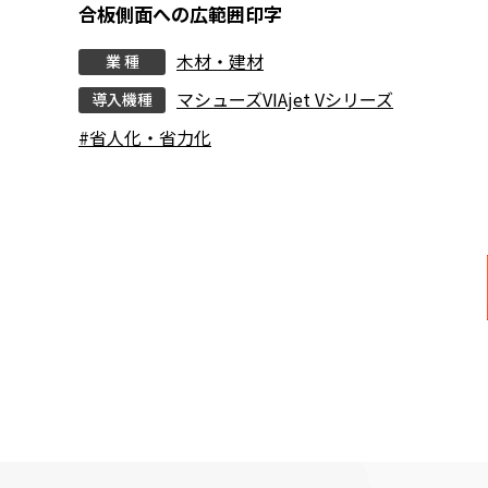
合板側面への広範囲印字
木材・建材
業 種
マシューズVIAjet Vシリーズ
導入機種
#省人化・省力化