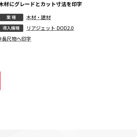
木材にグレードとカット寸法を印字
木材・建材
業 種
リアジェット DOD2.0
導入機種
#長尺物へ印字