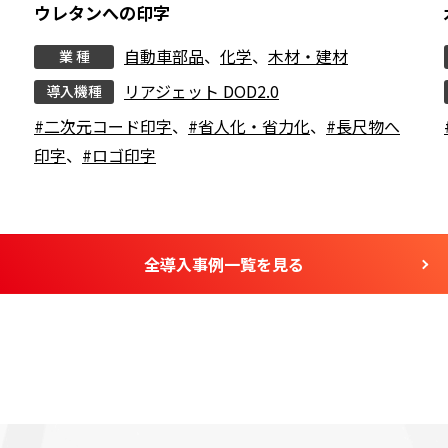
ウレタンへの印字
自動車部品
、
化学
、
木材・建材
業 種
リアジェット DOD2.0
導入機種
#二次元コード印字
、
#省人化・省力化
、
#長尺物へ
印字
、
#ロゴ印字
全導入事例一覧を見る