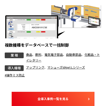
複数機種をデータベースで一括制御
食品
、
飲料
、
電気電子部品
、
自動車部品
、
化粧品・ト
業 種
イレタリー
アップリンク
、
マシューズVIAjet Lシリーズ
導入機種
#操作ミス防止
全導入事例一覧を見る