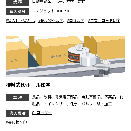
自動車部品
、
化学
、
木材・建材
業 種
リアジェット DOD2.0
導入機種
#省人化・省力化
、
#長尺物へ印字
、
#ロゴ印字
、
#二次元コード印字
接触式段ボール印字
食品
、
飲料
、
電気電子部品
、
自動車部品
、
医薬品
、
化
業 種
粧品・トイレタリー
、
化学
、
パルプ・紙・加工
SLコーダー
導入機種
#長尺物へ印字