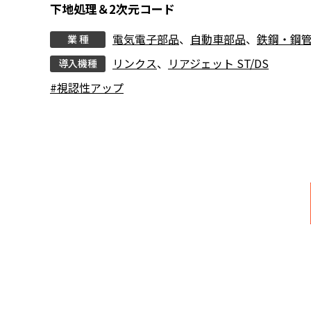
下地処理＆2次元コード
電気電子部品
、
自動車部品
、
鉄鋼・鋼
業 種
リンクス
、
リアジェット ST/DS
導入機種
#視認性アップ