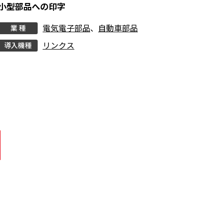
小型部品への印字
電気電子部品
、
自動車部品
業 種
リンクス
導入機種