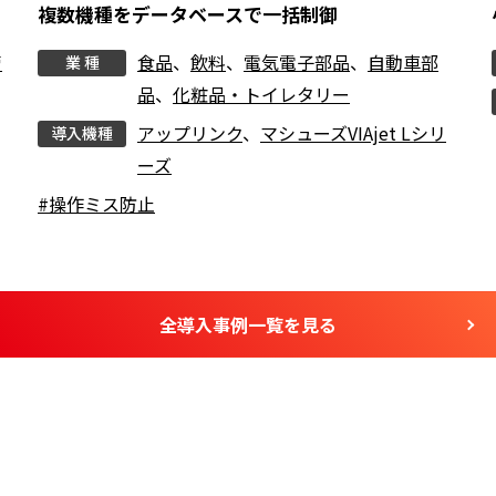
複数機種をデータベースで一括制御
管
食品
、
飲料
、
電気電子部品
、
自動車部
業 種
品
、
化粧品・トイレタリー
アップリンク
、
マシューズVIAjet Lシリ
導入機種
ーズ
#操作ミス防止
全導入事例一覧を見る