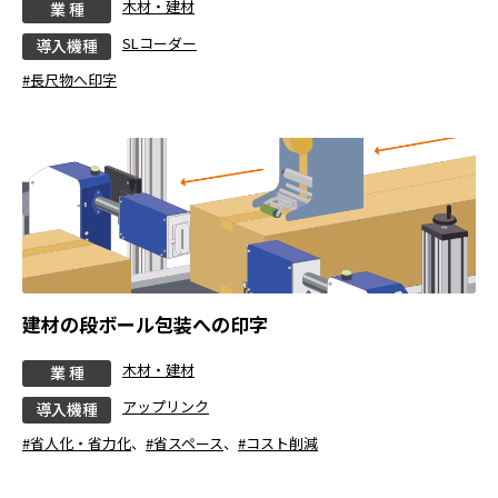
木材・建材
業 種
SLコーダー
導入機種
#長尺物へ印字
建材の段ボール包装への印字
木材・建材
業 種
アップリンク
導入機種
#省人化・省力化
、
#省スペース
、
#コスト削減