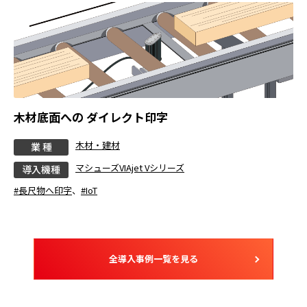
木材底面への ダイレクト印字
木材・建材
業 種
マシューズVIAjet Vシリーズ
導入機種
#長尺物へ印字
、
#IoT
全導入事例一覧を見る